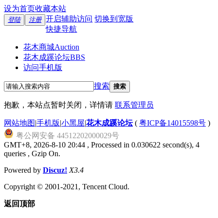
设为首页
收藏本站
开启辅助访问
切换到宽版
登陆
注册
快捷导航
花木商城
Auction
花木成蹊论坛
BBS
访问手机版
搜索
搜索
抱歉，本站点暂时关闭，详情请
联系管理员
网站地图
|
手机版
|
小黑屋
|
花木成蹊论坛
(
粤ICP备14015598号
)
粤公网安备 44512202000029号
GMT+8, 2026-8-10 20:44
, Processed in 0.030622 second(s), 4
queries , Gzip On.
Powered by
Discuz!
X3.4
Copyright © 2001-2021, Tencent Cloud.
返回顶部